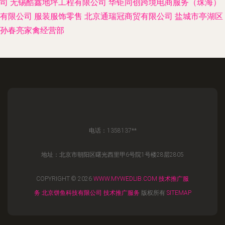
司
无锡酷鑫地坪工程有限公司
华钜同创跨境电商服务（珠海）
有限公司
服装服饰零售
北京通瑞冠商贸有限公司
盐城市亭湖区
孙春亮家禽经营部
电话：1358137**
地址：北京市朝阳区曙光西里甲6号院1号楼28层2805
COPYRIGHT © 2026
WWW.MYWEDLIB.COM
技术推广服
务
北京饼鱼科技有限公司
技术推广服务
版权所有
SITEMAP