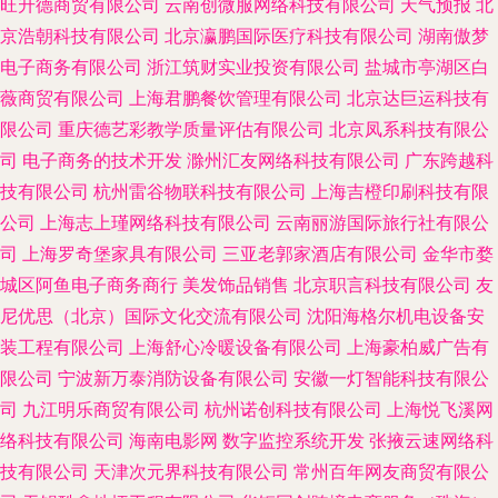
旺升德商贸有限公司
云南创微服网络科技有限公司
天气预报
北
京浩朝科技有限公司
北京瀛鹏国际医疗科技有限公司
湖南傲梦
电子商务有限公司
浙江筑财实业投资有限公司
盐城市亭湖区白
薇商贸有限公司
上海君鹏餐饮管理有限公司
北京达巨运科技有
限公司
重庆德艺彩教学质量评估有限公司
北京凤系科技有限公
司
电子商务的技术开发
滁州汇友网络科技有限公司
广东跨越科
技有限公司
杭州雷谷物联科技有限公司
上海吉橙印刷科技有限
公司
上海志上瑾网络科技有限公司
云南丽游国际旅行社有限公
司
上海罗奇堡家具有限公司
三亚老郭家酒店有限公司
金华市婺
城区阿鱼电子商务商行
美发饰品销售
北京职言科技有限公司
友
尼优思（北京）国际文化交流有限公司
沈阳海格尔机电设备安
装工程有限公司
上海舒心冷暖设备有限公司
上海豪柏威广告有
限公司
宁波新万泰消防设备有限公司
安徽一灯智能科技有限公
司
九江明乐商贸有限公司
杭州诺创科技有限公司
上海悦飞溪网
络科技有限公司
海南电影网
数字监控系统开发
张掖云速网络科
技有限公司
天津次元界科技有限公司
常州百年网友商贸有限公